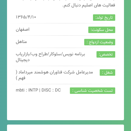
فعالیت های اصلیم دنبال کنم.
۱۳۶۵/۴/۱۰
تاریخ تولد:
اصفهان
محل سکونت:
متاهل
وضعیت ازدواج :
برنامه نویس/سئوکار/طراح وب/بازاریاب
تخصص:
دیجیتال
مدیرعامل شرکت فناوران هوشمند میرداماد (
شغل :
فهم )
mbti : INTP | DISC : DC
تست شخصیت شناسی :