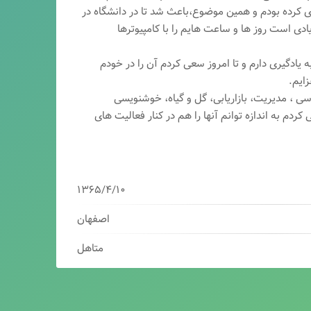
ری کرده بودم و همین موضوع،باعث شد تا در دانشگاه در
ی است روز ها و ساعت هایم را با کامپیوترها
 یادگیری دارم و تا امروز سعی کردم آن را در خودم
ایم.
سی ، مدیریت، بازاریابی، گ
ل و گیاه، خوشنویسی
کردم به اندازه توانم آنها را هم در کنار فعالیت های
۱۳۶۵/۴/۱۰
اصفهان
متاهل
برنامه نویس/سئوکار/طراح وب/بازاریاب دیجیتال
مدیرعامل شرکت فناوران هوشمند میرداماد ( فهم )