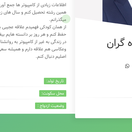
اطلاعات زیادی از کامپیوتر ها جمع آو
همین رشته تحصیل کنم و سال های زیاد
میگذرانم.
از همان کودکی فهمیدم علاقه عجیبی به
حفظ کنم و هر روز بر دانسته هایم بیفز
 گران
در زندگی به غیر از کامپیوتر به روانشنا
وعکاسی هم علاقه دارم و همیشه
سعی 
اصلیم دنبال کنم.
تاریخ تولد:
محل سکونت:
وضعیت ازدواج :
تخصص:
شغل :