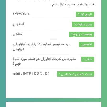
فعالیت های اصلیم دنبال کنم.
۱۳۶۵/۴/۱۰
تاریخ تولد:
اصفهان
محل سکونت:
متاهل
وضعیت ازدواج :
برنامه نویس/سئوکار/طراح وب/بازاریاب
تخصص:
دیجیتال
مدیرعامل شرکت فناوران هوشمند میرداماد (
شغل :
فهم )
mbti : INTP | DISC : DC
تست شخصیت شناسی :