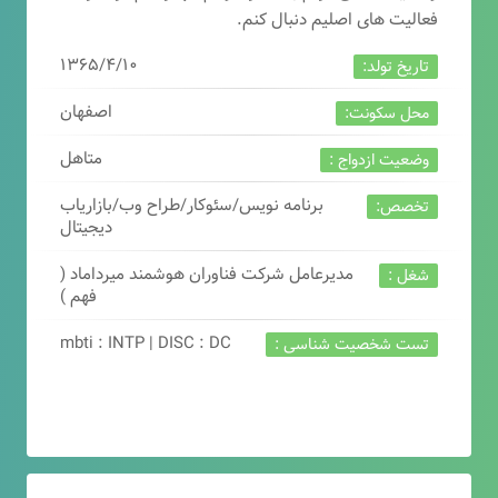
فعالیت های اصلیم دنبال کنم.
۱۳۶۵/۴/۱۰
تاریخ تولد:
اصفهان
محل سکونت:
متاهل
وضعیت ازدواج :
برنامه نویس/سئوکار/طراح وب/بازاریاب
تخصص:
دیجیتال
مدیرعامل شرکت فناوران هوشمند میرداماد (
شغل :
فهم )
mbti : INTP | DISC : DC
تست شخصیت شناسی :