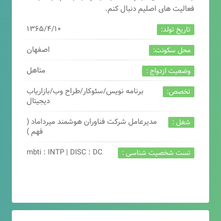
فعالیت های اصلیم دنبال کنم.
۱۳۶۵/۴/۱۰
تاریخ تولد:
اصفهان
محل سکونت:
متاهل
وضعیت ازدواج :
برنامه نویس/سئوکار/طراح وب/بازاریاب
تخصص:
دیجیتال
مدیرعامل شرکت فناوران هوشمند میرداماد (
شغل :
فهم )
mbti : INTP | DISC : DC
تست شخصیت شناسی :