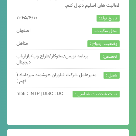
فعالیت های اصلیم دنبال کنم.
۱۳۶۵/۴/۱۰
تاریخ تولد:
اصفهان
محل سکونت:
متاهل
وضعیت ازدواج :
برنامه نویس/سئوکار/طراح وب/بازاریاب
تخصص:
دیجیتال
مدیرعامل شرکت فناوران هوشمند میرداماد (
شغل :
فهم )
mbti : INTP | DISC : DC
تست شخصیت شناسی :