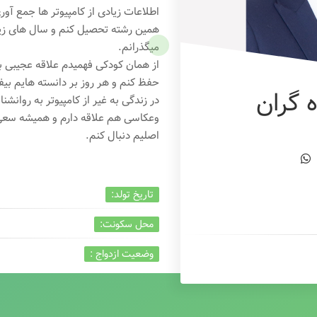
اطلاعات زیادی از کامپیوتر ها جمع آو
همین رشته تحصیل کنم و سال های زیاد
میگذرانم.
از همان کودکی فهمیدم علاقه عجیبی به
حفظ کنم و هر روز بر دانسته هایم بیفز
 گران
در زندگی به غیر از کامپیوتر به روانشنا
وعکاسی هم علاقه دارم و همیشه
سعی 
اصلیم دنبال کنم.
تاریخ تولد:
محل سکونت:
وضعیت ازدواج :
تخصص:
شغل :