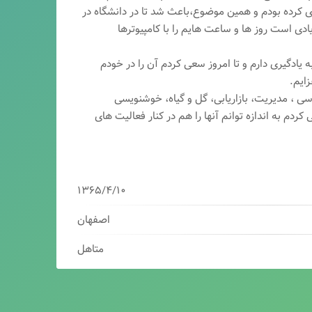
ری کرده بودم و همین موضوع،باعث شد تا در دانشگاه در
ی است روز ها و ساعت هایم را با کامپیوترها
 یادگیری دارم و تا امروز سعی کردم آن را در خودم
ایم.
سی ، مدیریت، بازاریابی، گ
ل و گیاه، خوشنویسی
کردم به اندازه توانم آنها را هم در کنار فعالیت های
۱۳۶۵/۴/۱۰
اصفهان
متاهل
برنامه نویس/سئوکار/طراح وب/بازاریاب دیجیتال
مدیرعامل شرکت فناوران هوشمند میرداماد ( فهم )