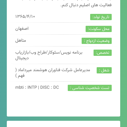
فعالیت های اصلیم دنبال کنم.
۱۳۶۵/۴/۱۰
تاریخ تولد:
اصفهان
محل سکونت:
متاهل
وضعیت ازدواج :
برنامه نویس/سئوکار/طراح وب/بازاریاب
تخصص:
دیجیتال
مدیرعامل شرکت فناوران هوشمند میرداماد (
شغل :
فهم )
mbti : INTP | DISC : DC
تست شخصیت شناسی :