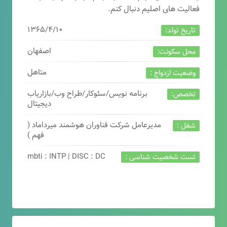
فعالیت های اصلیم دنبال کنم.
۱۳۶۵/۴/۱۰
تاریخ تولد:
اصفهان
محل سکونت:
متاهل
وضعیت ازدواج :
برنامه نویس/سئوکار/طراح وب/بازاریاب
تخصص:
دیجیتال
مدیرعامل شرکت فناوران هوشمند میرداماد (
شغل :
فهم )
mbti : INTP | DISC : DC
تست شخصیت شناسی :