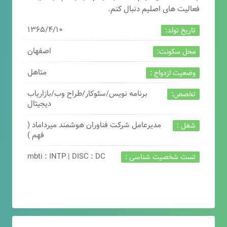
فعالیت های اصلیم دنبال کنم.
۱۳۶۵/۴/۱۰
تاریخ تولد:
اصفهان
محل سکونت:
متاهل
وضعیت ازدواج :
برنامه نویس/سئوکار/طراح وب/بازاریاب
تخصص:
دیجیتال
مدیرعامل شرکت فناوران هوشمند میرداماد (
شغل :
فهم )
mbti : INTP | DISC : DC
تست شخصیت شناسی :