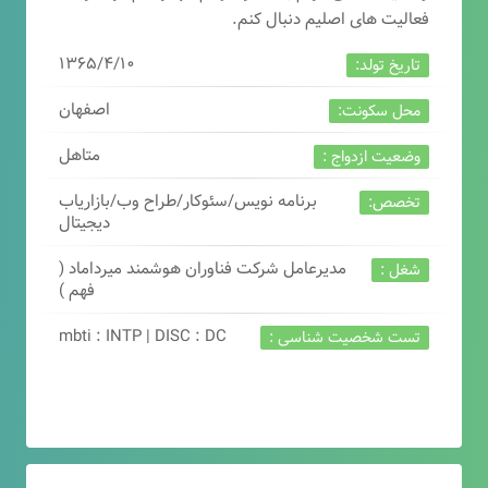
فعالیت های اصلیم دنبال کنم.
۱۳۶۵/۴/۱۰
تاریخ تولد:
اصفهان
محل سکونت:
متاهل
وضعیت ازدواج :
برنامه نویس/سئوکار/طراح وب/بازاریاب
تخصص:
دیجیتال
مدیرعامل شرکت فناوران هوشمند میرداماد (
شغل :
فهم )
mbti : INTP | DISC : DC
تست شخصیت شناسی :