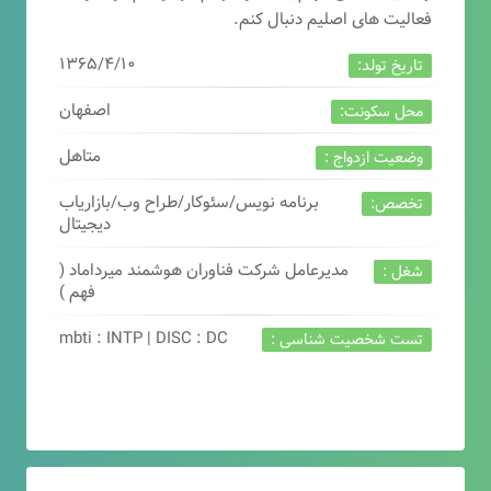
فعالیت های اصلیم دنبال کنم.
۱۳۶۵/۴/۱۰
تاریخ تولد:
اصفهان
محل سکونت:
متاهل
وضعیت ازدواج :
برنامه نویس/سئوکار/طراح وب/بازاریاب
تخصص:
دیجیتال
مدیرعامل شرکت فناوران هوشمند میرداماد (
شغل :
فهم )
mbti : INTP | DISC : DC
تست شخصیت شناسی :