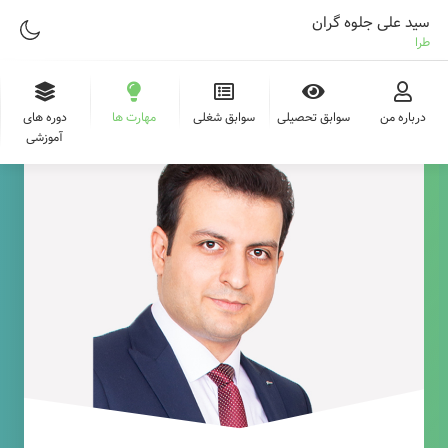
سید علی جلوه گران
طراح وب
درباره من
سوابق تحصیلی
سوابق شغلی
مهارت ها
دوره های
آموزشی