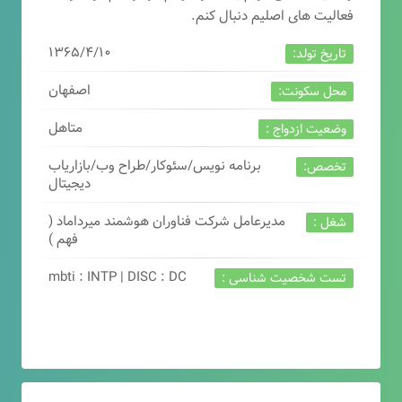
فعالیت های اصلیم دنبال کنم.
۱۳۶۵/۴/۱۰
تاریخ تولد:
اصفهان
محل سکونت:
متاهل
وضعیت ازدواج :
برنامه نویس/سئوکار/طراح وب/بازاریاب
تخصص:
دیجیتال
مدیرعامل شرکت فناوران هوشمند میرداماد (
شغل :
فهم )
mbti : INTP | DISC : DC
تست شخصیت شناسی :