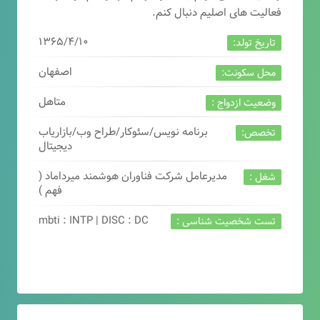
فعالیت های اصلیم دنبال کنم.
۱۳۶۵/۴/۱۰
تاریخ تولد:
اصفهان
محل سکونت:
متاهل
وضعیت ازدواج :
برنامه نویس/سئوکار/طراح وب/بازاریاب
تخصص:
دیجیتال
مدیرعامل شرکت فناوران هوشمند میرداماد (
شغل :
فهم )
mbti : INTP | DISC : DC
تست شخصیت شناسی :