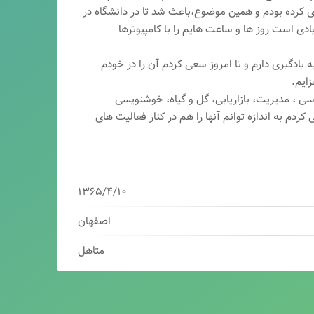
ری کرده بودم و همین موضوع،باعث شد تا در دانشگاه در
ی است روز ها و ساعت هایم را با کامپیوترها
 یادگیری دارم و تا امروز سعی کردم آن را در خودم
ایم.
سی ، مدیریت، بازاریابی، گ
ل و گیاه، خوشنویسی
کردم به اندازه توانم آنها را هم در کنار فعالیت های
۱۳۶۵/۴/۱۰
اصفهان
متاهل
برنامه نویس/سئوکار/طراح وب/بازاریاب دیجیتال
مدیرعامل شرکت فناوران هوشمند میرداماد ( فهم )