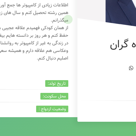
اطلاعات زیادی از کامپیوتر ها جمع آو
همین رشته تحصیل کنم و سال های زیاد
میگذرانم.
از همان کودکی فهمیدم علاقه عجیبی به
حفظ کنم و هر روز بر دانسته هایم بیفز
 گران
در زندگی به غیر از کامپیوتر به روانشنا
وعکاسی هم علاقه دارم و همیشه
سعی 
اصلیم دنبال کنم.
تاریخ تولد:
محل سکونت:
وضعیت ازدواج :
تخصص:
شغل :