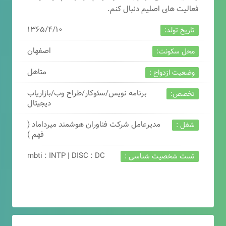
فعالیت های اصلیم دنبال کنم.
۱۳۶۵/۴/۱۰
تاریخ تولد:
اصفهان
محل سکونت:
متاهل
وضعیت ازدواج :
برنامه نویس/سئوکار/طراح وب/بازاریاب
تخصص:
دیجیتال
مدیرعامل شرکت فناوران هوشمند میرداماد (
شغل :
فهم )
mbti : INTP | DISC : DC
تست شخصیت شناسی :