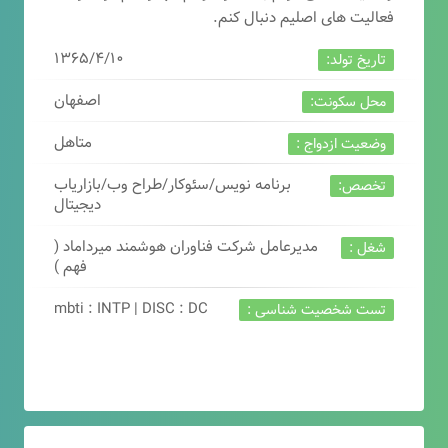
فعالیت های اصلیم دنبال کنم.
۱۳۶۵/۴/۱۰
تاریخ تولد:
اصفهان
محل سکونت:
متاهل
وضعیت ازدواج :
برنامه نویس/سئوکار/طراح وب/بازاریاب
تخصص:
دیجیتال
مدیرعامل شرکت فناوران هوشمند میرداماد (
شغل :
فهم )
mbti : INTP | DISC : DC
تست شخصیت شناسی :