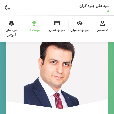
سید علی جلوه گران
طراح وب
درباره من
سوابق تحصیلی
سوابق شغلی
مهارت ها
دوره های
آموزشی