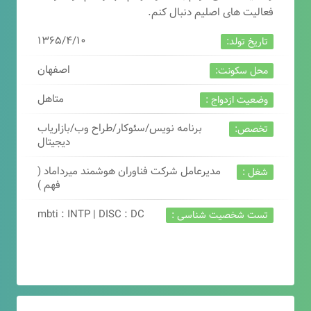
فعالیت های اصلیم دنبال کنم.
۱۳۶۵/۴/۱۰
تاریخ تولد:
اصفهان
محل سکونت:
متاهل
وضعیت ازدواج :
برنامه نویس/سئوکار/طراح وب/بازاریاب
تخصص:
دیجیتال
مدیرعامل شرکت فناوران هوشمند میرداماد (
شغل :
فهم )
mbti : INTP | DISC : DC
تست شخصیت شناسی :