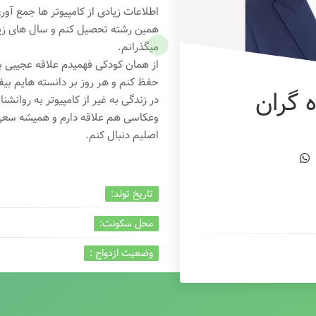
اطلاعات زیادی از کامپیوتر ها جمع آو
همین رشته تحصیل کنم و سال های زیاد
میگذرانم.
از همان کودکی فهمیدم علاقه عجیبی به
حفظ کنم و هر روز بر دانسته هایم بیفز
 گران
در زندگی به غیر از کامپیوتر به روانشنا
وعکاسی هم علاقه دارم و همیشه
سعی 
اصلیم دنبال کنم.
تاریخ تولد:
محل سکونت:
وضعیت ازدواج :
تخصص:
شغل :