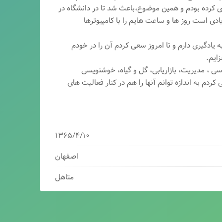
ری کرده بودم و همین موضوع،باعث شد تا در دانشگاه در
ی است روز ها و ساعت هایم را با کامپیوترها
 یادگیری دارم و تا امروز سعی کردم آن را در خودم
ایم.
سی ، مدیریت، بازاریابی، گ
ل و گیاه، خوشنویسی
کردم به اندازه توانم آنها را هم در کنار فعالیت های
۱۳۶۵/۴/۱۰
اصفهان
متاهل
برنامه نویس/سئوکار/طراح وب/بازاریاب دیجیتال
مدیرعامل شرکت فناوران هوشمند میرداماد ( فهم )