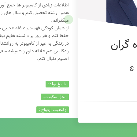
اطلاعات زیادی از کامپیوتر ها جمع آو
همین رشته تحصیل کنم و سال های زیاد
میگذرانم.
از همان کودکی فهمیدم علاقه عجیبی به
حفظ کنم و هر روز بر دانسته هایم بیفز
 گران
در زندگی به غیر از کامپیوتر به روانشنا
وعکاسی هم علاقه دارم و همیشه
سعی 
اصلیم دنبال کنم.
تاریخ تولد:
محل سکونت:
وضعیت ازدواج :
تخصص:
شغل :