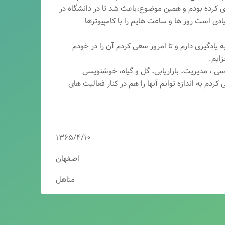
ری کرده بودم و همین موضوع،باعث شد تا در دانشگاه در
ی است روز ها و ساعت هایم را با کامپیوترها
 یادگیری دارم و تا امروز سعی کردم آن را در خودم
ایم.
سی ، مدیریت، بازاریابی، گ
ل و گیاه، خوشنویسی
کردم به اندازه توانم آنها را هم در کنار فعالیت های
۱۳۶۵/۴/۱۰
اصفهان
متاهل
برنامه نویس/سئوکار/طراح وب/بازاریاب دیجیتال
مدیرعامل شرکت فناوران هوشمند میرداماد ( فهم )