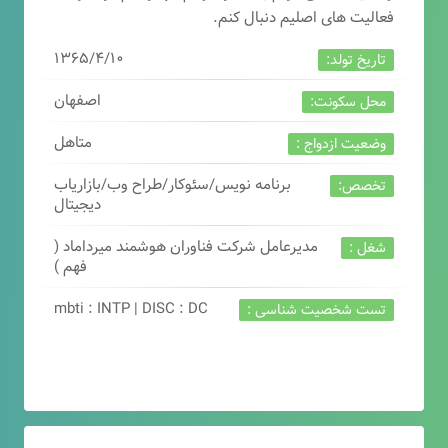
فعالیت های اصلیم دنبال کنم.
۱۳۶۵/۴/۱۰
تاریخ تولد:
اصفهان
محل سکونت:
متاهل
وضعیت ازدواج :
برنامه نویس/سئوکار/طراح وب/بازاریاب
تخصص:
دیجیتال
مدیرعامل شرکت فناوران هوشمند میرداماد (
شغل :
فهم )
mbti : INTP | DISC : DC
تست شخصیت شناسی :