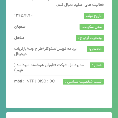
فعالیت های اصلیم دنبال کنم.
۱۳۶۵/۴/۱۰
تاریخ تولد:
اصفهان
محل سکونت:
متاهل
وضعیت ازدواج :
برنامه نویس/سئوکار/طراح وب/بازاریاب
تخصص:
دیجیتال
مدیرعامل شرکت فناوران هوشمند میرداماد (
شغل :
فهم )
mbti : INTP | DISC : DC
تست شخصیت شناسی :