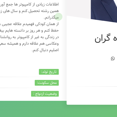
اطلاعات زیادی از کامپیوتر ها جمع آو
همین رشته تحصیل کنم و سال های زیاد
میگذرانم.
از همان کودکی فهمیدم علاقه عجیبی به
حفظ کنم و هر روز بر دانسته هایم بیفز
 گران
در زندگی به غیر از کامپیوتر به روانشنا
وعکاسی هم علاقه دارم و همیشه
سعی 
اصلیم دنبال کنم.
تاریخ تولد:
محل سکونت:
وضعیت ازدواج :
تخصص:
شغل :