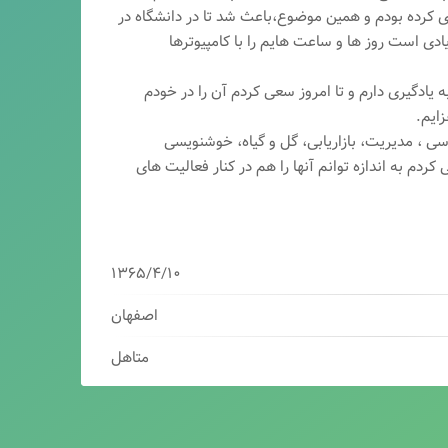
ری کرده بودم و همین موضوع،باعث شد تا در دانشگاه در
ی است روز ها و ساعت هایم را با کامپیوترها
 یادگیری دارم و تا امروز سعی کردم آن را در خودم
ایم.
سی ، مدیریت، بازاریابی، گ
ل و گیاه، خوشنویسی
کردم به اندازه توانم آنها را هم در کنار فعالیت های
۱۳۶۵/۴/۱۰
اصفهان
متاهل
برنامه نویس/سئوکار/طراح وب/بازاریاب دیجیتال
مدیرعامل شرکت فناوران هوشمند میرداماد ( فهم )