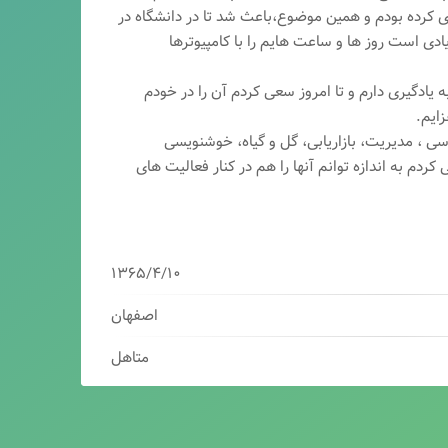
ری کرده بودم و همین موضوع،باعث شد تا در دانشگاه در
ی است روز ها و ساعت هایم را با کامپیوترها
 یادگیری دارم و تا امروز سعی کردم آن را در خودم
ایم.
سی ، مدیریت، بازاریابی، گ
ل و گیاه، خوشنویسی
کردم به اندازه توانم آنها را هم در کنار فعالیت های
۱۳۶۵/۴/۱۰
اصفهان
متاهل
برنامه نویس/سئوکار/طراح وب/بازاریاب دیجیتال
مدیرعامل شرکت فناوران هوشمند میرداماد ( فهم )