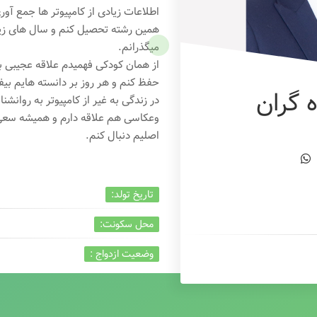
اطلاعات زیادی از کامپیوتر ها جمع آو
همین رشته تحصیل کنم و سال های زیاد
میگذرانم.
از همان کودکی فهمیدم علاقه عجیبی به
حفظ کنم و هر روز بر دانسته هایم بیفز
 گران
در زندگی به غیر از کامپیوتر به روانشنا
وعکاسی هم علاقه دارم و همیشه
سعی 
اصلیم دنبال کنم.
تاریخ تولد:
محل سکونت:
وضعیت ازدواج :
تخصص:
شغل :