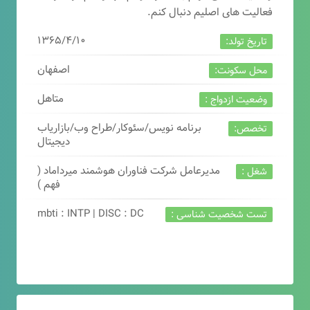
فعالیت های اصلیم دنبال کنم.
۱۳۶۵/۴/۱۰
تاریخ تولد:
اصفهان
محل سکونت:
متاهل
وضعیت ازدواج :
برنامه نویس/سئوکار/طراح وب/بازاریاب
تخصص:
دیجیتال
مدیرعامل شرکت فناوران هوشمند میرداماد (
شغل :
فهم )
mbti : INTP | DISC : DC
تست شخصیت شناسی :