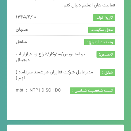
فعالیت های اصلیم دنبال کنم.
۱۳۶۵/۴/۱۰
تاریخ تولد:
اصفهان
محل سکونت:
متاهل
وضعیت ازدواج :
برنامه نویس/سئوکار/طراح وب/بازاریاب
تخصص:
دیجیتال
مدیرعامل شرکت فناوران هوشمند میرداماد (
شغل :
فهم )
mbti : INTP | DISC : DC
تست شخصیت شناسی :