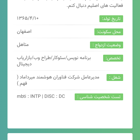
فعالیت های اصلیم دنبال کنم.
۱۳۶۵/۴/۱۰
تاریخ تولد:
اصفهان
محل سکونت:
متاهل
وضعیت ازدواج :
برنامه نویس/سئوکار/طراح وب/بازاریاب
تخصص:
دیجیتال
مدیرعامل شرکت فناوران هوشمند میرداماد (
شغل :
فهم )
mbti : INTP | DISC : DC
تست شخصیت شناسی :