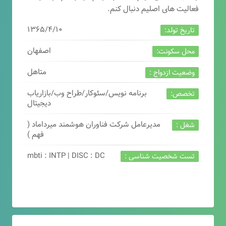
فعالیت های اصلیم دنبال کنم.
۱۳۶۵/۴/۱۰
تاریخ تولد:
اصفهان
محل سکونت:
متاهل
وضعیت ازدواج :
برنامه نویس/سئوکار/طراح وب/بازاریاب
تخصص:
دیجیتال
مدیرعامل شرکت فناوران هوشمند میرداماد (
شغل :
فهم )
mbti : INTP | DISC : DC
تست شخصیت شناسی :