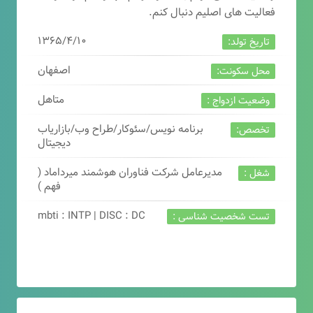
فعالیت های اصلیم دنبال کنم.
۱۳۶۵/۴/۱۰
تاریخ تولد:
اصفهان
محل سکونت:
متاهل
وضعیت ازدواج :
برنامه نویس/سئوکار/طراح وب/بازاریاب
تخصص:
دیجیتال
مدیرعامل شرکت فناوران هوشمند میرداماد (
شغل :
فهم )
mbti : INTP | DISC : DC
تست شخصیت شناسی :