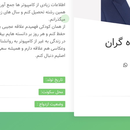
اطلاعات زیادی از کامپیوتر ها جمع آو
همین رشته تحصیل کنم و سال های زیاد
میگذرانم.
از همان کودکی فهمیدم علاقه عجیبی به
حفظ کنم و هر روز بر دانسته هایم بیفز
 گران
در زندگی به غیر از کامپیوتر به روانشنا
وعکاسی هم علاقه دارم و همیشه
سعی 
اصلیم دنبال کنم.
تاریخ تولد:
محل سکونت:
وضعیت ازدواج :
تخصص:
شغل :