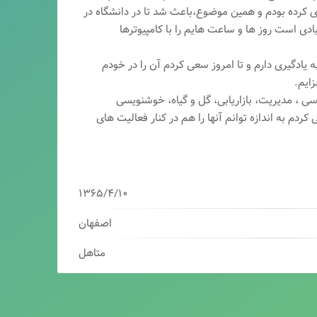
ری کرده بودم و همین موضوع،باعث شد تا در دانشگاه در
ی است روز ها و ساعت هایم را با کامپیوترها
 یادگیری دارم و تا امروز سعی کردم آن را در خودم
ایم.
سی ، مدیریت، بازاریابی، گ
ل و گیاه، خوشنویسی
کردم به اندازه توانم آنها را هم در کنار فعالیت های
۱۳۶۵/۴/۱۰
اصفهان
متاهل
برنامه نویس/سئوکار/طراح وب/بازاریاب دیجیتال
مدیرعامل شرکت فناوران هوشمند میرداماد ( فهم )