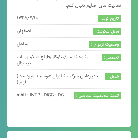
فعالیت های اصلیم دنبال کنم.
۱۳۶۵/۴/۱۰
تاریخ تولد:
اصفهان
محل سکونت:
متاهل
وضعیت ازدواج :
برنامه نویس/سئوکار/طراح وب/بازاریاب
تخصص:
دیجیتال
مدیرعامل شرکت فناوران هوشمند میرداماد (
شغل :
فهم )
mbti : INTP | DISC : DC
تست شخصیت شناسی :