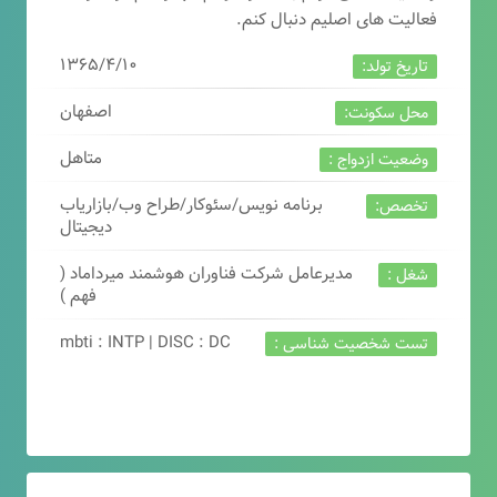
فعالیت های اصلیم دنبال کنم.
۱۳۶۵/۴/۱۰
تاریخ تولد:
اصفهان
محل سکونت:
متاهل
وضعیت ازدواج :
برنامه نویس/سئوکار/طراح وب/بازاریاب
تخصص:
دیجیتال
مدیرعامل شرکت فناوران هوشمند میرداماد (
شغل :
فهم )
mbti : INTP | DISC : DC
تست شخصیت شناسی :