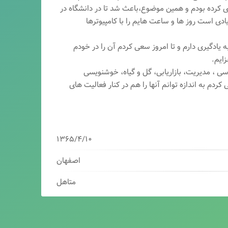
ری کرده بودم و همین موضوع،باعث شد تا در دانشگاه در
ی است روز ها و ساعت هایم را با کامپیوترها
 یادگیری دارم و تا امروز سعی کردم آن را در خودم
ایم.
سی ، مدیریت، بازاریابی، گ
ل و گیاه، خوشنویسی
کردم به اندازه توانم آنها را هم در کنار فعالیت های
۱۳۶۵/۴/۱۰
اصفهان
متاهل
برنامه نویس/سئوکار/طراح وب/بازاریاب دیجیتال
مدیرعامل شرکت فناوران هوشمند میرداماد ( فهم )