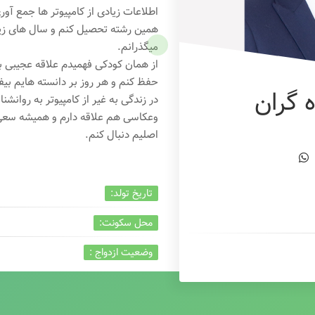
اطلاعات زیادی از کامپیوتر ها جمع آو
همین رشته تحصیل کنم و سال های زیاد
میگذرانم.
از همان کودکی فهمیدم علاقه عجیبی به
حفظ کنم و هر روز بر دانسته هایم بیفز
 گران
در زندگی به غیر از کامپیوتر به روانشنا
وعکاسی هم علاقه دارم و همیشه
سعی 
اصلیم دنبال کنم.
تاریخ تولد:
محل سکونت:
وضعیت ازدواج :
تخصص:
شغل :