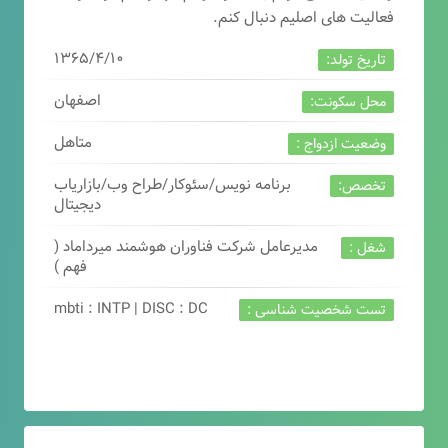
فعالیت های اصلیم دنبال کنم.
۱۳۶۵/۴/۱۰
تاریخ تولد:
اصفهان
محل سکونت:
متاهل
وضعیت ازدواج :
برنامه نویس/سئوکار/طراح وب/بازاریاب
تخصص:
دیجیتال
مدیرعامل شرکت فناوران هوشمند میرداماد (
شغل :
فهم )
mbti : INTP | DISC : DC
تست شخصیت شناسی :