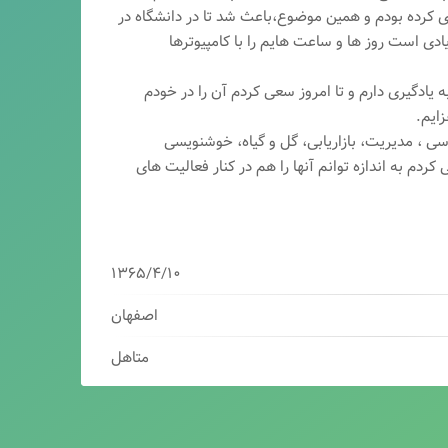
ری کرده بودم و همین موضوع،باعث شد تا در دانشگاه در
ی است روز ها و ساعت هایم را با کامپیوترها
 یادگیری دارم و تا امروز سعی کردم آن را در خودم
ایم.
سی ، مدیریت، بازاریابی، گ
ل و گیاه، خوشنویسی
کردم به اندازه توانم آنها را هم در کنار فعالیت های
۱۳۶۵/۴/۱۰
اصفهان
متاهل
برنامه نویس/سئوکار/طراح وب/بازاریاب دیجیتال
مدیرعامل شرکت فناوران هوشمند میرداماد ( فهم )