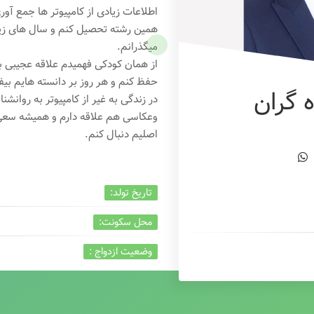
اطلاعات زیادی از کامپیوتر ها جمع آو
همین رشته تحصیل کنم و سال های زیاد
میگذرانم.
از همان کودکی فهمیدم علاقه عجیبی به
حفظ کنم و هر روز بر دانسته هایم بیفز
 گران
در زندگی به غیر از کامپیوتر به روانشنا
وعکاسی هم علاقه دارم و همیشه
سعی 
اصلیم دنبال کنم.
تاریخ تولد:
محل سکونت:
وضعیت ازدواج :
تخصص:
شغل :