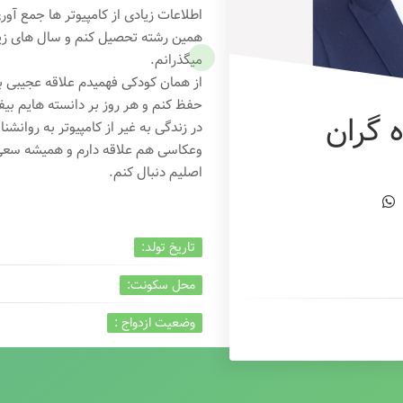
اطلاعات زیادی از کامپیوتر ها جمع آو
همین رشته تحصیل کنم و سال های زیاد
میگذرانم.
از همان کودکی فهمیدم علاقه عجیبی به
حفظ کنم و هر روز بر دانسته هایم بیفز
 گران
در زندگی به غیر از کامپیوتر به روانشنا
وعکاسی هم علاقه دارم و همیشه
سعی 
اصلیم دنبال کنم.
تاریخ تولد:
محل سکونت:
وضعیت ازدواج :
تخصص:
شغل :