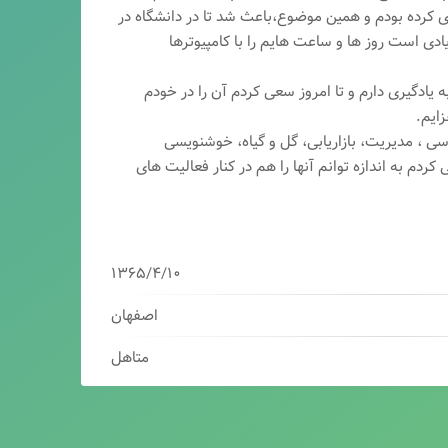
ری کرده بودم و همین موضوع،باعث شد تا در دانشگاه در
ی است روز ها و ساعت هایم را با کامپیوترها
 یادگیری دارم و تا امروز سعی کردم آن را در خودم
ایم.
سی ، مدیریت، بازاریابی، گ
ل و گیاه، خوشنویسی
کردم به اندازه توانم آنها را هم در کنار فعالیت های
۱۳۶۵/۴/۱۰
اصفهان
متاهل
برنامه نویس/سئوکار/طراح وب/بازاریاب دیجیتال
مدیرعامل شرکت فناوران هوشمند میرداماد ( فهم )