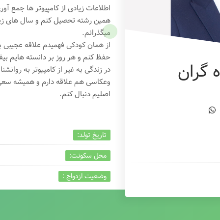
اطلاعات زیادی از کامپیوتر ها جمع آو
همین رشته تحصیل کنم و سال های زیاد
میگذرانم.
از همان کودکی فهمیدم علاقه عجیبی به
حفظ کنم و هر روز بر دانسته هایم بیفز
 گران
در زندگی به غیر از کامپیوتر به روانشنا
وعکاسی هم علاقه دارم و همیشه
سعی 
اصلیم دنبال کنم.
تاریخ تولد:
محل سکونت:
وضعیت ازدواج :
تخصص:
شغل :