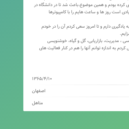
ری کرده بودم و همین موضوع،باعث شد تا در دانشگاه در
ی است روز ها و ساعت هایم را با کامپیوترها
 یادگیری دارم و تا امروز سعی کردم آن را در خودم
ایم.
سی ، مدیریت، بازاریابی، گ
ل و گیاه، خوشنویسی
کردم به اندازه توانم آنها را هم در کنار فعالیت های
۱۳۶۵/۴/۱۰
اصفهان
متاهل
برنامه نویس/سئوکار/طراح وب/بازاریاب دیجیتال
مدیرعامل شرکت فناوران هوشمند میرداماد ( فهم )