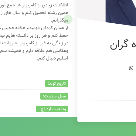
اطلاعات زیادی از کامپیوتر ها جمع آو
همین رشته تحصیل کنم و سال های زیاد
میگذرانم.
از همان کودکی فهمیدم علاقه عجیبی به
حفظ کنم و هر روز بر دانسته هایم بیفز
 گران
در زندگی به غیر از کامپیوتر به روانشنا
وعکاسی هم علاقه دارم و همیشه
سعی 
اصلیم دنبال کنم.
تاریخ تولد:
محل سکونت:
وضعیت ازدواج :
تخصص:
شغل :