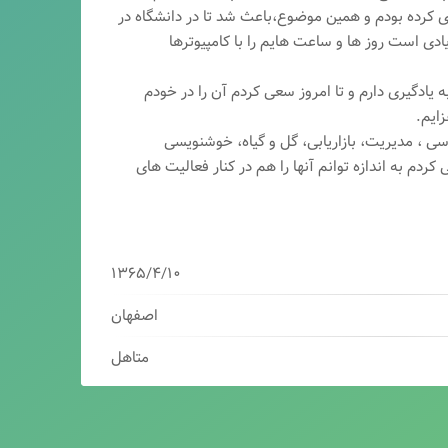
ری کرده بودم و همین موضوع،باعث شد تا در دانشگاه در
ی است روز ها و ساعت هایم را با کامپیوترها
 یادگیری دارم و تا امروز سعی کردم آن را در خودم
ایم.
سی ، مدیریت، بازاریابی، گ
ل و گیاه، خوشنویسی
کردم به اندازه توانم آنها را هم در کنار فعالیت های
۱۳۶۵/۴/۱۰
اصفهان
متاهل
برنامه نویس/سئوکار/طراح وب/بازاریاب دیجیتال
مدیرعامل شرکت فناوران هوشمند میرداماد ( فهم )