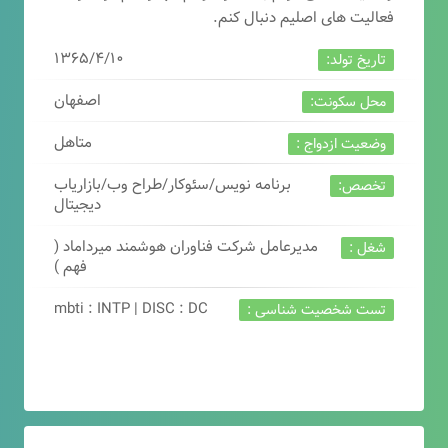
فعالیت های اصلیم دنبال کنم.
۱۳۶۵/۴/۱۰
تاریخ تولد:
اصفهان
محل سکونت:
متاهل
وضعیت ازدواج :
برنامه نویس/سئوکار/طراح وب/بازاریاب
تخصص:
دیجیتال
مدیرعامل شرکت فناوران هوشمند میرداماد (
شغل :
فهم )
mbti : INTP | DISC : DC
تست شخصیت شناسی :