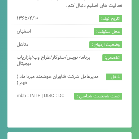
فعالیت های اصلیم دنبال کنم.
۱۳۶۵/۴/۱۰
تاریخ تولد:
اصفهان
محل سکونت:
متاهل
وضعیت ازدواج :
برنامه نویس/سئوکار/طراح وب/بازاریاب
تخصص:
دیجیتال
مدیرعامل شرکت فناوران هوشمند میرداماد (
شغل :
فهم )
mbti : INTP | DISC : DC
تست شخصیت شناسی :