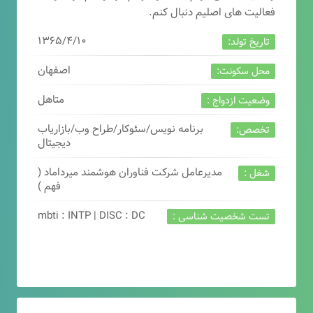
فعالیت های اصلیم دنبال کنم.
۱۳۶۵/۴/۱۰
تاریخ تولد:
اصفهان
محل سکونت:
متاهل
وضعیت ازدواج :
برنامه نویس/سئوکار/طراح وب/بازاریاب
تخصص:
دیجیتال
مدیرعامل شرکت فناوران هوشمند میرداماد (
شغل :
فهم )
mbti : INTP | DISC : DC
تست شخصیت شناسی :