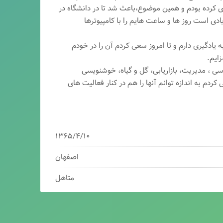
ری کرده بودم و همین موضوع،باعث شد تا در دانشگاه در
ی است روز ها و ساعت هایم را با کامپیوترها
 یادگیری دارم و تا امروز سعی کردم آن را در خودم
ایم.
سی ، مدیریت، بازاریابی، گ
ل و گیاه، خوشنویسی
کردم به اندازه توانم آنها را هم در کنار فعالیت های
۱۳۶۵/۴/۱۰
اصفهان
متاهل
برنامه نویس/سئوکار/طراح وب/بازاریاب دیجیتال
مدیرعامل شرکت فناوران هوشمند میرداماد ( فهم )