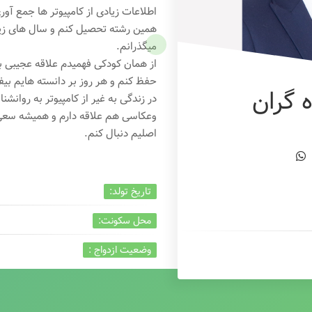
اطلاعات زیادی از کامپیوتر ها جمع آو
همین رشته تحصیل کنم و سال های زیاد
میگذرانم.
از همان کودکی فهمیدم علاقه عجیبی به
حفظ کنم و هر روز بر دانسته هایم بیفز
 گران
در زندگی به غیر از کامپیوتر به روانشنا
وعکاسی هم علاقه دارم و همیشه
سعی 
اصلیم دنبال کنم.
تاریخ تولد:
محل سکونت:
وضعیت ازدواج :
تخصص:
شغل :