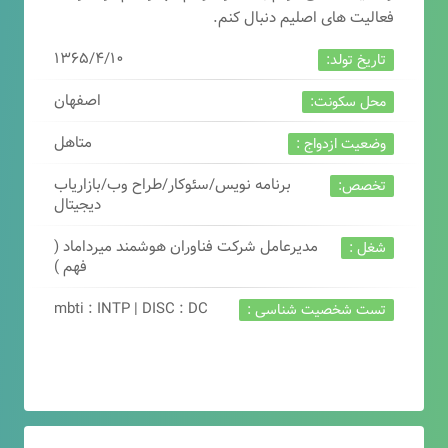
فعالیت های اصلیم دنبال کنم.
۱۳۶۵/۴/۱۰
تاریخ تولد:
اصفهان
محل سکونت:
متاهل
وضعیت ازدواج :
برنامه نویس/سئوکار/طراح وب/بازاریاب
تخصص:
دیجیتال
مدیرعامل شرکت فناوران هوشمند میرداماد (
شغل :
فهم )
mbti : INTP | DISC : DC
تست شخصیت شناسی :