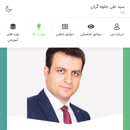
سید علی جلوه گران
طراح وب
درباره من
سوابق تحصیلی
سوابق شغلی
مهارت ها
دوره های
آموزشی