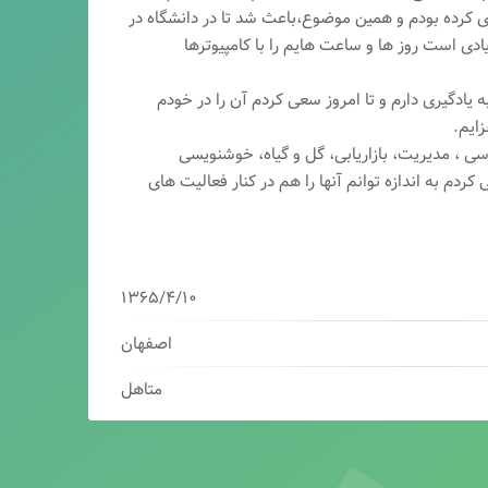
ری کرده بودم و همین موضوع،باعث شد تا در دانشگاه در
ی است روز ها و ساعت هایم را با کامپیوترها
 یادگیری دارم و تا امروز سعی کردم آن را در خودم
ایم.
سی ، مدیریت، بازاریابی، گ
ل و گیاه، خوشنویسی
کردم به اندازه توانم آنها را هم در کنار فعالیت های
۱۳۶۵/۴/۱۰
اصفهان
متاهل
برنامه نویس/سئوکار/طراح وب/بازاریاب دیجیتال
مدیرعامل شرکت فناوران هوشمند میرداماد ( فهم )