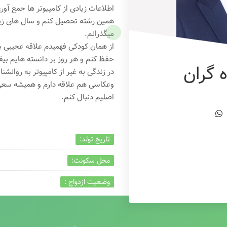
اطلاعات زیادی از کامپیوتر ها جمع آو
همین رشته تحصیل کنم و سال های زیاد
میگذرانم.
از همان کودکی فهمیدم علاقه عجیبی به
حفظ کنم و هر روز بر دانسته هایم بیفز
 گران
در زندگی به غیر از کامپیوتر به روانشنا
وعکاسی هم علاقه دارم و همیشه
سعی 
اصلیم دنبال کنم.
تاریخ تولد:
محل سکونت:
وضعیت ازدواج :
تخصص:
شغل :