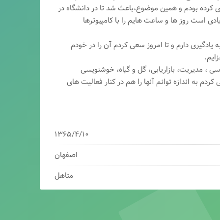
ری کرده بودم و همین موضوع،باعث شد تا در دانشگاه در
ی است روز ها و ساعت هایم را با کامپیوترها
 یادگیری دارم و تا امروز سعی کردم آن را در خودم
ایم.
سی ، مدیریت، بازاریابی، گ
ل و گیاه، خوشنویسی
کردم به اندازه توانم آنها را هم در کنار فعالیت های
۱۳۶۵/۴/۱۰
اصفهان
متاهل
برنامه نویس/سئوکار/طراح وب/بازاریاب دیجیتال
مدیرعامل شرکت فناوران هوشمند میرداماد ( فهم )