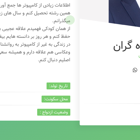
اطلاعات زیادی از کامپیوتر ها جمع آو
همین رشته تحصیل کنم و سال های زیاد
میگذرانم.
از همان کودکی فهمیدم علاقه عجیبی به
حفظ کنم و هر روز بر دانسته هایم بیفز
 گران
در زندگی به غیر از کامپیوتر به روانشنا
وعکاسی هم علاقه دارم و همیشه
سعی 
اصلیم دنبال کنم.
تاریخ تولد:
محل سکونت:
وضعیت ازدواج :
تخصص:
شغل :