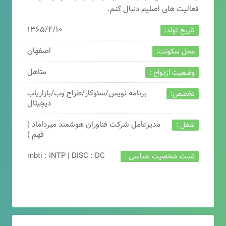
فعالیت های اصلیم دنبال کنم.
۱۳۶۵/۴/۱۰
تاریخ تولد:
اصفهان
محل سکونت:
متاهل
وضعیت ازدواج :
برنامه نویس/سئوکار/طراح وب/بازاریاب
تخصص:
دیجیتال
مدیرعامل شرکت فناوران هوشمند میرداماد (
شغل :
فهم )
mbti : INTP | DISC : DC
تست شخصیت شناسی :