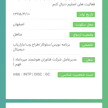
فعالیت های اصلیم دنبال کنم.
۱۳۶۵/۴/۱۰
تاریخ تولد:
اصفهان
محل سکونت:
متاهل
وضعیت ازدواج :
برنامه نویس/سئوکار/طراح وب/بازاریاب
تخصص:
دیجیتال
مدیرعامل شرکت فناوران هوشمند میرداماد (
شغل :
فهم )
mbti : INTP | DISC : DC
تست شخصیت شناسی :