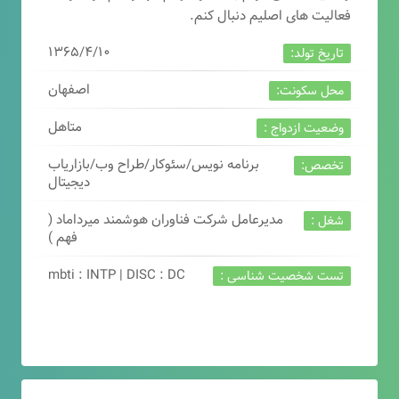
فعالیت های اصلیم دنبال کنم.
۱۳۶۵/۴/۱۰
تاریخ تولد:
اصفهان
محل سکونت:
متاهل
وضعیت ازدواج :
برنامه نویس/سئوکار/طراح وب/بازاریاب
تخصص:
دیجیتال
مدیرعامل شرکت فناوران هوشمند میرداماد (
شغل :
فهم )
mbti : INTP | DISC : DC
تست شخصیت شناسی :