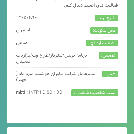
فعالیت های اصلیم دنبال کنم.
۱۳۶۵/۴/۱۰
تاریخ تولد:
اصفهان
محل سکونت:
متاهل
وضعیت ازدواج :
برنامه نویس/سئوکار/طراح وب/بازاریاب
تخصص:
دیجیتال
مدیرعامل شرکت فناوران هوشمند میرداماد (
شغل :
فهم )
mbti : INTP | DISC : DC
تست شخصیت شناسی :