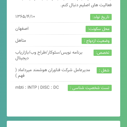
فعالیت های اصلیم دنبال کنم.
۱۳۶۵/۴/۱۰
تاریخ تولد:
اصفهان
محل سکونت:
متاهل
وضعیت ازدواج :
برنامه نویس/سئوکار/طراح وب/بازاریاب
تخصص:
دیجیتال
مدیرعامل شرکت فناوران هوشمند میرداماد (
شغل :
فهم )
mbti : INTP | DISC : DC
تست شخصیت شناسی :